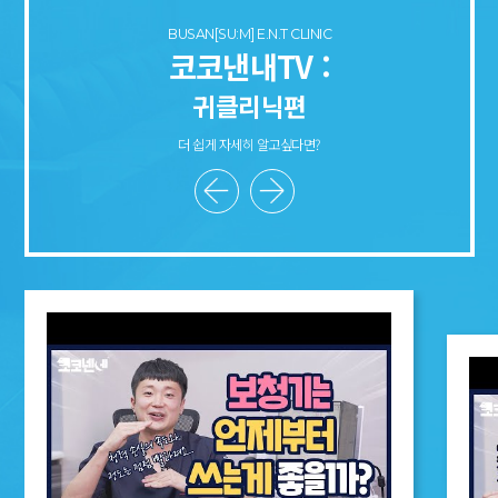
BUSAN[SU:M] E.N.T CLINIC
코코낸내TV :
귀클리닉편
더 쉽게 자세히 알고싶다면?