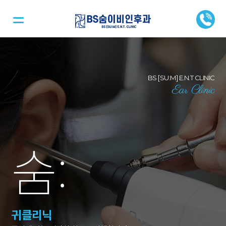
BS [SU:M] E.N.T CLINIC
Ear Clinic
숨
:
귀클리닉