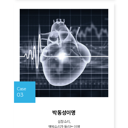
Case
03
박동성이명
심장소리,
맥박소리가 들리는 이명