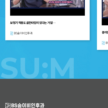
보청기 착용도 골든타임이 있다는 거 알…
중이
BS숨이비인후과
B
SU:M